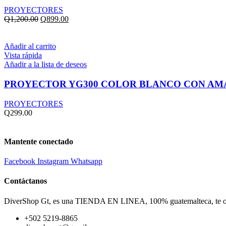
PROYECTORES
El
El
Q
1,200.00
Q
899.00
precio
precio
original
actual
era:
es:
Añadir al carrito
Q1,200.00.
Q899.00.
Vista rápida
Añadir a la lista de deseos
PROYECTOR YG300 COLOR BLANCO CON AM
PROYECTORES
Q
299.00
Mantente conectado
Facebook
Instagram
Whatsapp
Contáctanos
DiverShop Gt, es una TIENDA EN LINEA, 100% guatemalteca, te ofre
+502 5219-8865