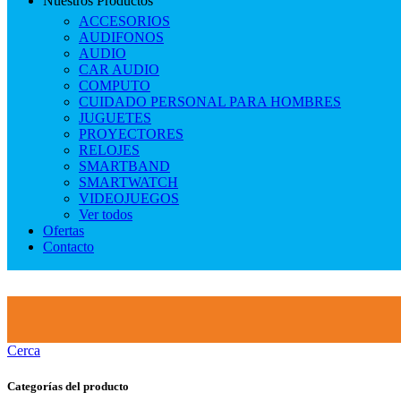
Nuestros Productos
ACCESORIOS
AUDIFONOS
AUDIO
CAR AUDIO
COMPUTO
CUIDADO PERSONAL PARA HOMBRES
JUGUETES
PROYECTORES
RELOJES
SMARTBAND
SMARTWATCH
VIDEOJUEGOS
Ver todos
Ofertas
Contacto
Cerca
Categorías del producto