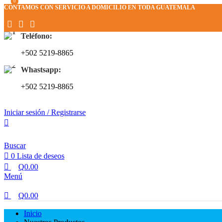
0
0
CONTAMOS CON SERVICIO A DOMICILIO EN TODA GUATEMALA
Teléfono:
+502 5219-8865
Whastsapp:
+502 5219-8865
Iniciar sesión / Registrarse
Buscar
0
Lista de deseos
Q
0.00
Menú
Q
0.00
Inicio