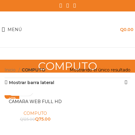
MENÚ
Q
0.00
COMPUTO
Inicio
COMPUTO
Mostrando el único resultado
Mostrar barra lateral
-40%
CAMARA WEB FULL HD
AGOTADO
COMPUTO
Q
75.00
Q
125.00